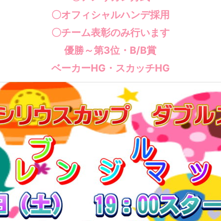
〇オフィシャルハンデ採用
〇チーム表彰のみ行います
優勝～第3位・B/B賞
ベーカーHG・スカッチHG