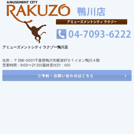
アミューズメントシティ ラクゾー鴨川店
住所： 〒296-0001千葉県鴨川市横渚973-1 イオン鴨川４階
営業時間：9:00〜21:30(最終受付21：00)