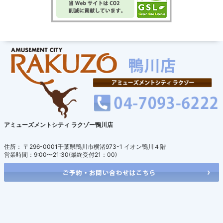
アミューズメントシティ ラクゾー鴨川店
住所： 〒296-0001千葉県鴨川市横渚973-1 イオン鴨川４階
営業時間：9:00〜21:30(最終受付21：00)