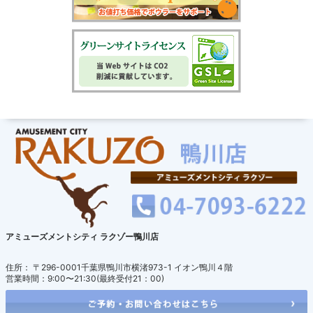
アミューズメントシティ ラクゾー鴨川店
住所： 〒296-0001千葉県鴨川市横渚973-1 イオン鴨川４階
営業時間：9:00〜21:30(最終受付21：00)