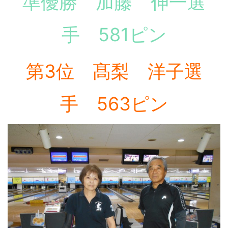
準優勝 加藤 伸一選
手 581ピン
第3位 髙梨 洋子選
手 563ピン